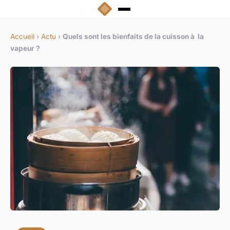
Accueil
›
Actu
›
Quels sont les bienfaits de la cuisson à la
vapeur ?