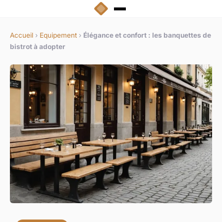
Accueil
›
Equipement
›
Élégance et confort : les banquettes de
bistrot à adopter