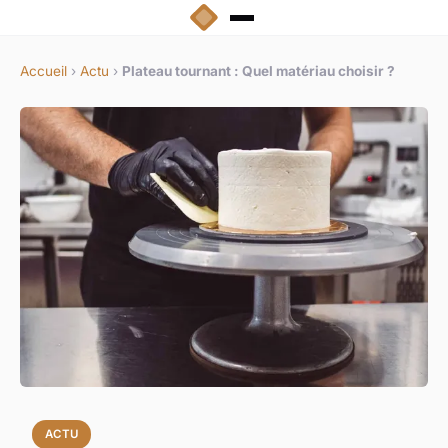
Accueil
›
Actu
›
Plateau tournant : Quel matériau choisir ?
ACTU